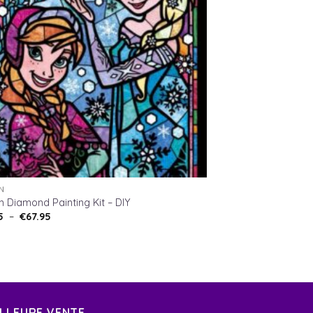
N
n Diamond Painting Kit – DIY
Plage
5
–
€
67.95
de
prix :
€12.95
à
€67.95
ILLEURE VENTE