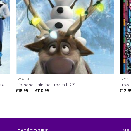
FROZEN
FROZE
ason
Diamond Painting Frozen PK91
Froze
Plage
€
18.95
–
€
110.95
€
12.9
de
prix :
€18.95
à
€110.95
CATÉGORIES
ME