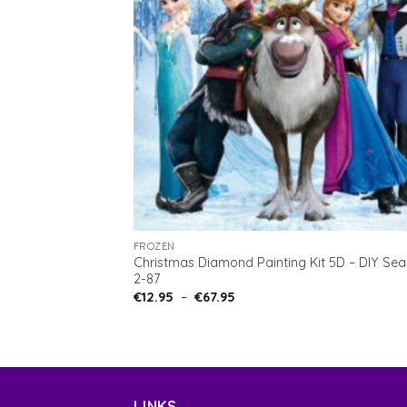
FROZEN
Christmas Diamond Painting Kit 5D – DIY Se
2-87
Plage
€
12.95
–
€
67.95
de
prix :
€12.95
à
€67.95
LINKS