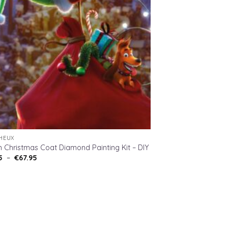
HEUX
h Christmas Coat Diamond Painting Kit – DIY
Plage
5
–
€
67.95
de
prix :
€12.95
à
€67.95