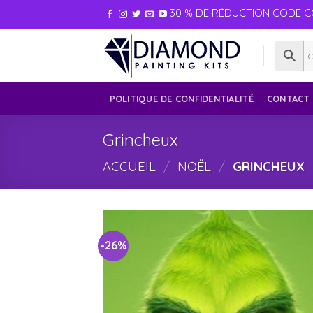
Skip
30 % DE RÉDUCTION CODE C
to
content
POLITIQUE DE CONFIDENTIALITÉ
CONTACT
Grincheux
ACCUEIL
/
NOËL
/
GRINCHEUX
-26%