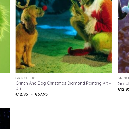
GRINCHEUX
GRINC
Grinch And Dog Christmas Diamond Painting Kit –
Grinc
DIY
€
12.9
Plage
€
12.95
–
€
67.95
de
prix :
€12.95
à
€67.95