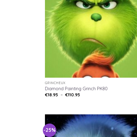
GRINCHEUX
Diamond Painting Grinch PK80
Plage
€
18.95
–
€
110.95
de
prix :
€18.95
à
€110.95
-25%