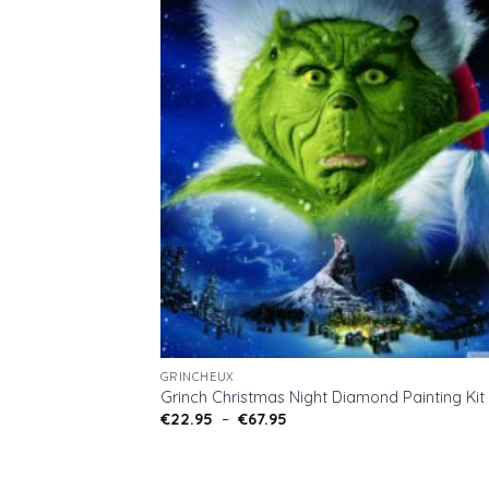
GRINCHEUX
Grinch Christmas Night Diamond Painting Kit 
Plage
€
22.95
–
€
67.95
de
prix :
€22.95
à