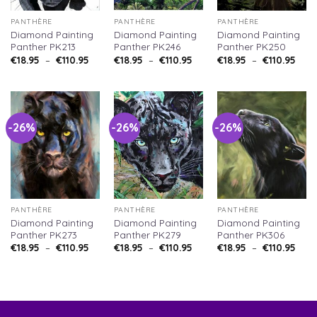
PANTHÈRE
PANTHÈRE
PANTHÈRE
Diamond Painting
Diamond Painting
Diamond Painting
Panther PK213
Panther PK246
Panther PK250
Plage
Plage
Plag
€
18.95
–
€
110.95
€
18.95
–
€
110.95
€
18.95
–
€
110.95
de
de
de
prix :
prix :
prix :
€18.95
€18.95
€18.
à
à
à
€110.95
€110.95
€110
-26%
-26%
-26%
PANTHÈRE
PANTHÈRE
PANTHÈRE
Diamond Painting
Diamond Painting
Diamond Painting
Panther PK273
Panther PK279
Panther PK306
Plage
Plage
Plag
€
18.95
–
€
110.95
€
18.95
–
€
110.95
€
18.95
–
€
110.95
de
de
de
prix :
prix :
prix :
€18.95
€18.95
€18.
à
à
à
€110.95
€110.95
€110