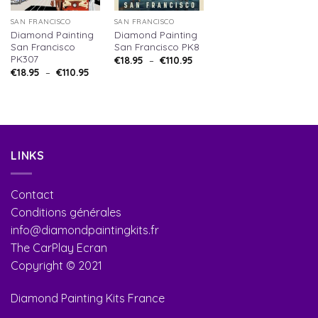
SAN FRANCISCO
SAN FRANCISCO
Diamond Painting
Diamond Painting
San Francisco
San Francisco PK8
PK307
Plage
€
18.95
–
€
110.95
de
Plage
€
18.95
–
€
110.95
prix :
de
€18.95
prix :
à
€18.95
€110.95
à
€110.95
LINKS
Contact
Conditions générales
info@diamondpaintingkits.fr
The CarPlay Ecran
Copyright © 2021
Diamond Painting Kits France