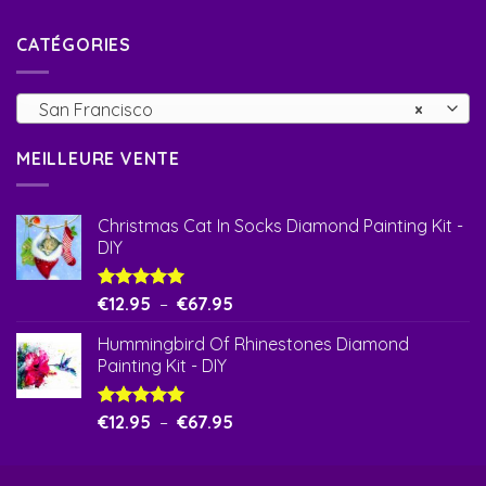
CATÉGORIES
San Francisco
×
MEILLEURE VENTE
Christmas Cat In Socks Diamond Painting Kit -
DIY
Plage
Note
€
12.95
5.00
–
€
67.95
sur 5
de
Hummingbird Of Rhinestones Diamond
prix :
Painting Kit - DIY
€12.95
à
€67.95
Plage
Note
€
12.95
5.00
–
€
67.95
sur 5
de
prix :