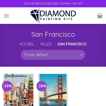
Skip
30 % DE RÉDUCTION CODE COUPON : 30-OFF
to
content
San Francisco
ACCUEIL
/
VILLES
/
SAN FRANCISCO
-26%
-26%