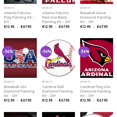
SPORTS
SPORTS
SPORTS
Atlanta Falcons
Atlanta Falcons
Baseball Glove
Flag Painting Kit –
Red And Black
Diamond Painting
DIY
Painting Kit – DIY
Kit – DIY
Plage
Plage
Plag
€
12.95
–
€
67.95
€
12.95
–
€
67.95
€
12.95
–
€
67.95
de
de
de
prix :
prix :
prix :
€12.95
€12.95
€12.9
à
à
à
€67.95
€67.95
€67.9
-36%
-36%
-36%
SPORTS
SPORTS
SPORTS
Baseball USA
Cardinal Ball
Cardinal Flag USA
Diamond Painting
Diamond Painting
Diamond Painting
Kit – DIY
Kit – DIY
Kit – DIY
Plage
Plage
Plag
€
12.95
–
€
67.95
€
12.95
–
€
67.95
€
12.95
–
€
67.95
de
de
de
prix :
prix :
prix :
€12.95
€12.95
€12.9
à
à
à
€67.95
€67.95
€67.9