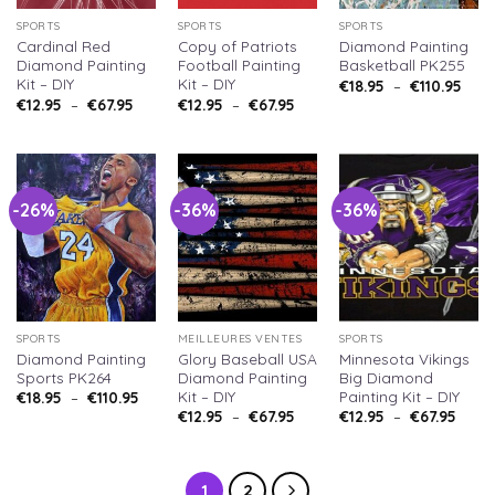
SPORTS
SPORTS
SPORTS
Cardinal Red
Copy of Patriots
Diamond Painting
Diamond Painting
Football Painting
Basketball PK255
Kit – DIY
Kit – DIY
Plag
€
18.95
–
€
110.95
de
Plage
Plage
€
12.95
–
€
67.95
€
12.95
–
€
67.95
prix :
de
de
€18.
prix :
prix :
à
€12.95
€12.95
€110
à
à
€67.95
€67.95
-26%
-36%
-36%
SPORTS
MEILLEURES VENTES
SPORTS
Diamond Painting
Glory Baseball USA
Minnesota Vikings
Sports PK264
Diamond Painting
Big Diamond
Kit – DIY
Painting Kit – DIY
Plage
€
18.95
–
€
110.95
de
Plage
Plag
€
12.95
–
€
67.95
€
12.95
–
€
67.95
prix :
de
de
€18.95
prix :
prix :
à
€12.95
€12.9
€110.95
à
à
€67.95
€67.9
1
2