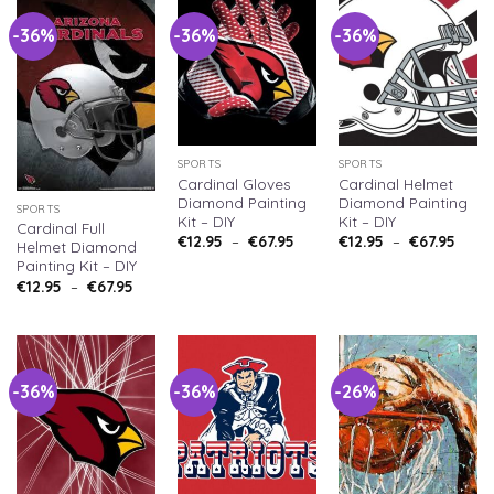
-36%
-36%
-36%
SPORTS
SPORTS
Cardinal Gloves
Cardinal Helmet
Diamond Painting
Diamond Painting
SPORTS
Kit – DIY
Kit – DIY
Cardinal Full
Plage
Plag
€
12.95
–
€
67.95
€
12.95
–
€
67.95
Helmet Diamond
de
de
Painting Kit – DIY
prix :
prix :
€12.95
€12.9
Plage
€
12.95
–
€
67.95
à
à
de
€67.95
€67.9
prix :
€12.95
à
€67.95
-36%
-36%
-26%