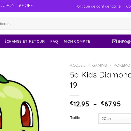
OUPON : 30-OFF
Politique de confidentialité
Co
ÉCHANGE ET RETOUR
FAQ
MON COMPTE
INFO@
ACCUEIL
/
GAMINS
/
POKEMO
5d Kids Diamond
19
€
12.95
–
€
67.95
Taille