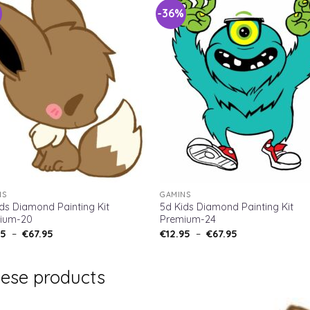
%
-36%
NS
GAMINS
ds Diamond Painting Kit
5d Kids Diamond Painting Kit
ium-20
Premium-24
95
–
€
67.95
€
12.95
–
€
67.95
hese products