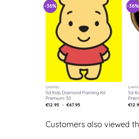
-36%
-36
GAMINS
GAMI
5d Kids Diamond Painting Kit
5d Ki
Premium-30
Prem
€
12.95
–
€
67.95
€
12.
Customers also viewed t