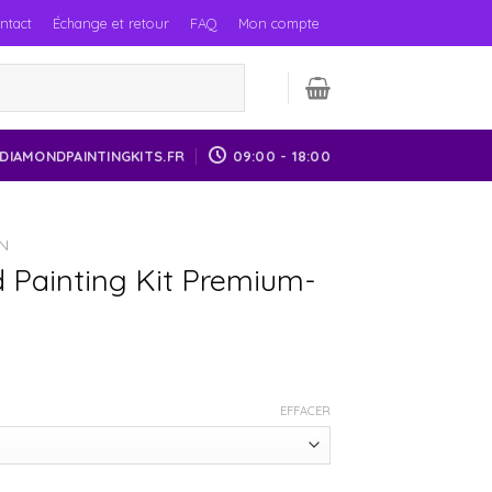
ntact
Échange et retour
FAQ
Mon compte
DIAMONDPAINTINGKITS.FR
09:00 - 18:00
N
 Painting Kit Premium-
EFFACER