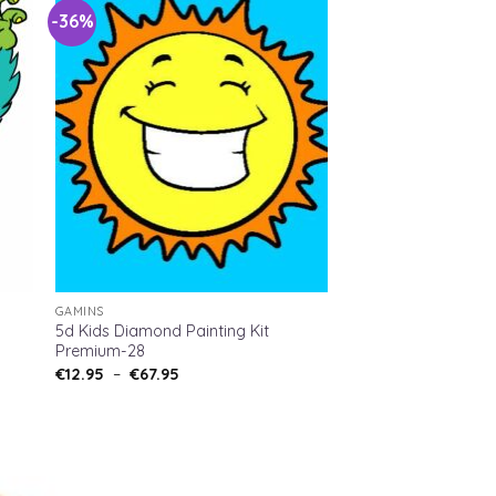
-36%
GAMINS
5d Kids Diamond Painting Kit
Premium-28
€
12.95
–
€
67.95