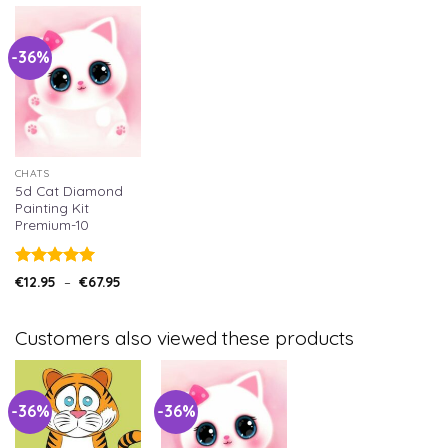
-36%
CHATS
5d Cat Diamond
Painting Kit
Premium-10
Note
5.00
€
12.95
–
€
67.95
sur 5
Customers also viewed these products
-36%
-36%