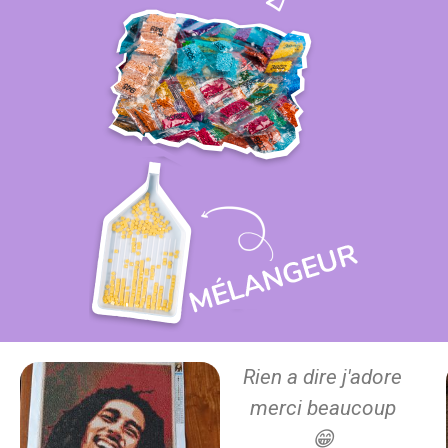
Rien a dire j'adore
merci beaucoup
😁