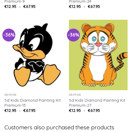
Premium-9
Premium-24
€
12.95
–
€
67.95
€
12.95
–
€
67.95
-36%
-36%
GAMINS
GAMINS
5d Kids Diamond Painting Kit
5d Kids Diamond Painting Kit
Premium-13
Premium-27
€
12.95
–
€
67.95
€
12.95
–
€
67.95
Customers also purchased these products