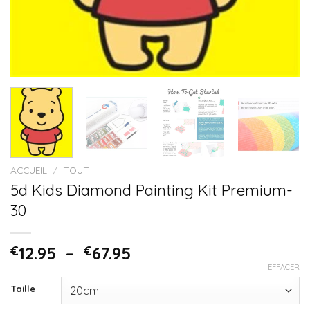
ACCUEIL
/
TOUT
5d Kids Diamond Painting Kit Premium-
30
€
12.95
–
€
67.95
EFFACER
Taille