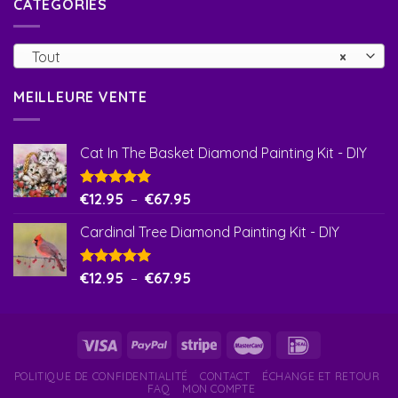
CATÉGORIES
Tout
×
MEILLEURE VENTE
Cat In The Basket Diamond Painting Kit - DIY
Note
€
12.95
5.00
–
€
67.95
sur 5
Cardinal Tree Diamond Painting Kit - DIY
Note
€
12.95
5.00
–
€
67.95
sur 5
POLITIQUE DE CONFIDENTIALITÉ
CONTACT
ÉCHANGE ET RETOUR
FAQ
MON COMPTE