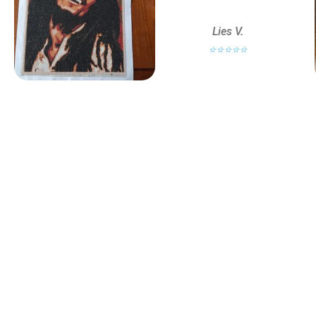
Lies V.
⭐⭐⭐⭐⭐