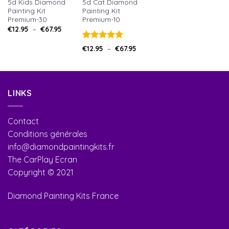
5d Kids Diamond
5d Cat Diamond
Painting Kit
Painting Kit
Premium-30
Premium-10
€
12.95
–
€
67.95
Note
5.00
€
12.95
–
€
67.95
sur 5
LINKS
Contact
Conditions générales
info@diamondpaintingkits.fr
The CarPlay Ecran
Copyright © 2021
Diamond Painting Kits France