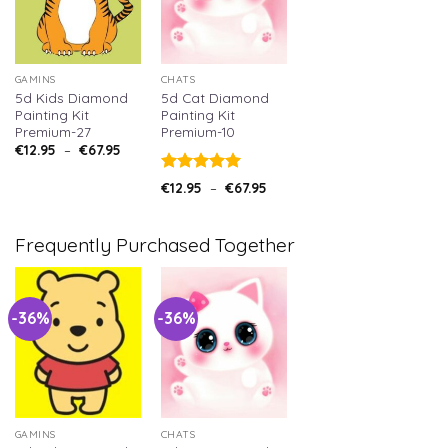
GAMINS
CHATS
5d Kids Diamond
5d Cat Diamond
Painting Kit
Painting Kit
Premium-27
Premium-10
€
12.95
–
€
67.95
Note
5.00
€
12.95
–
€
67.95
sur 5
Frequently Purchased Together
-36%
-36%
GAMINS
CHATS