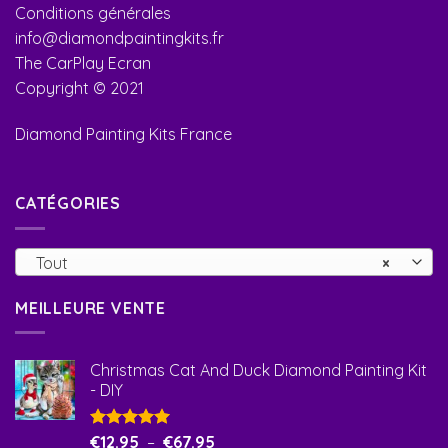
Conditions générales
info@diamondpaintingkits.fr
The CarPlay Ecran
Copyright © 2021
Diamond Painting Kits France
CATÉGORIES
Tout
×
MEILLEURE VENTE
Christmas Cat And Duck Diamond Painting Kit
- DIY
Note
€
12.95
5.00
–
€
67.95