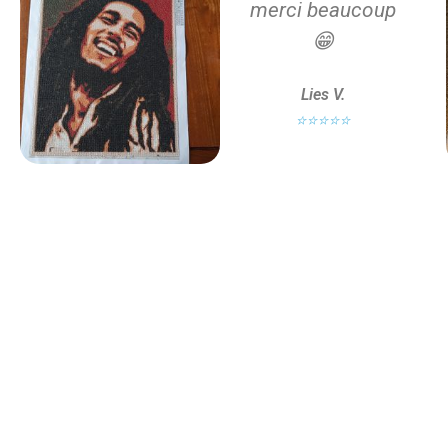
merci beaucoup
😁
Lies V.
⭐⭐⭐⭐⭐