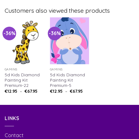
Customers also viewed these products
-36%
-36%
GAMINS
GAMINS
5d Kids Diamond
5d Kids Diamond
Painting Kit
Painting Kit
Premium-22
Premium-5
€
12.95
–
€
67.95
€
12.95
–
€
67.95
LINKS
Contact