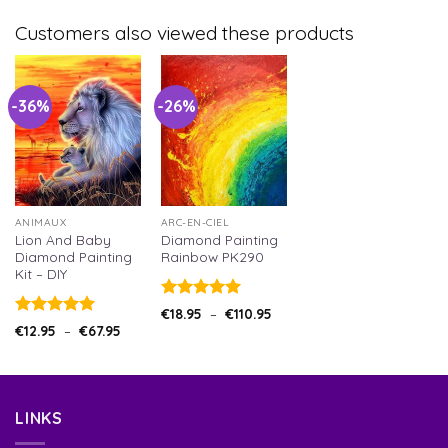
Customers also viewed these products
-36%
-26%
ANIMAUX
ARC-EN-CIEL
Lion And Baby
Diamond Painting
Diamond Painting
Rainbow PK290
Kit – DIY
Note
5.00
€
18.95
–
€
110.95
sur 5
Note
5.00
€
12.95
–
€
67.95
sur 5
LINKS