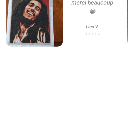
merci beaucoup
😁
Lies V.
⭐⭐⭐⭐⭐