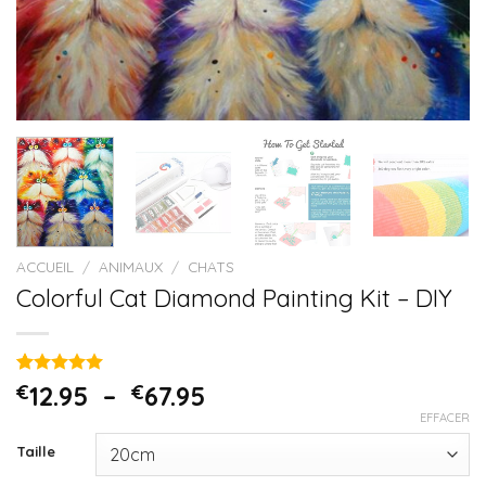
ACCUEIL
/
ANIMAUX
/
CHATS
Colorful Cat Diamond Painting Kit – DIY
Noté
3
5.00
€
12.95
–
€
67.95
sur 5 basé
EFFACER
sur
notations
Taille
client