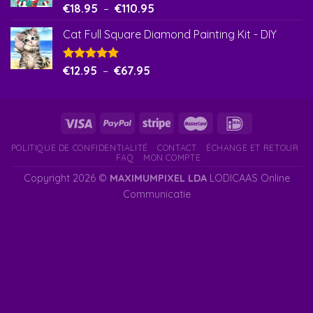
Note
€
18.95
5.00
–
€
110.95
sur 5
Cat Full Square Diamond Painting Kit - DIY
Note
€
12.95
5.00
–
€
67.95
sur 5
POLITIQUE DE CONFIDENTIALITÉ
CONTACT
ÉCHANGE ET RETOUR
FAQ
MON COMPTE
Copyright 2026 ©
MAXIMUMPIXEL LDA
LODICAAS Online
Communicatie