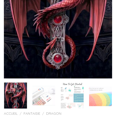
ACCUEIL
/
FANTAISIE
/
DRAGON