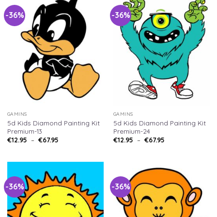
-36%
-36%
GAMINS
GAMINS
5d Kids Diamond Painting Kit
5d Kids Diamond Painting Kit
Premium-13
Premium-24
€
12.95
–
€
67.95
€
12.95
–
€
67.95
-36%
-36%