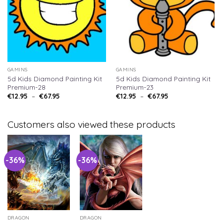
GAMINS
GAMINS
5d Kids Diamond Painting Kit
5d Kids Diamond Painting Kit
Premium-28
Premium-23
€
12.95
–
€
67.95
€
12.95
–
€
67.95
Customers also viewed these products
-36%
-36%
DRAGON
DRAGON