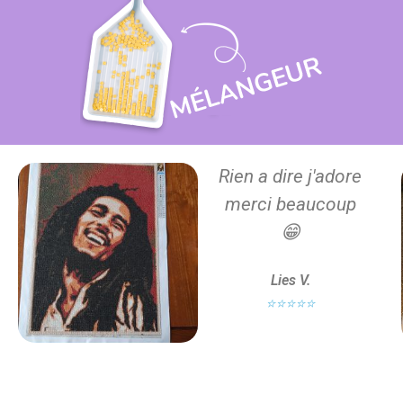
Rien a dire j'adore
merci beaucoup
😁
Lies V.
⭐⭐⭐⭐⭐