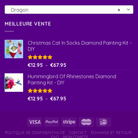
Dragon
×
MEILLEURE VENTE
Christmas Cat In Socks Diamond Painting Kit -
DIY
Note
€
12.95
5.00
–
€
67.95
sur 5
Hummingbird Of Rhinestones Diamond
Painting Kit - DIY
Note
€
12.95
5.00
–
€
67.95
sur 5
POLITIQUE DE CONFIDENTIALITÉ
CONTACT
ÉCHANGE ET RETOUR
FAQ
MON COMPTE