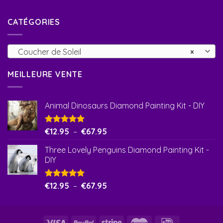
CATÉGORIES
Coucher de Soleil
×
MEILLEURE VENTE
Animal Dinosaurs Diamond Painting Kit - DIY
Note
€
12.95
5.00
–
€
67.95
sur 5
Three Lovely Penguins Diamond Painting Kit -
DIY
Note
€
12.95
5.00
–
€
67.95
sur 5