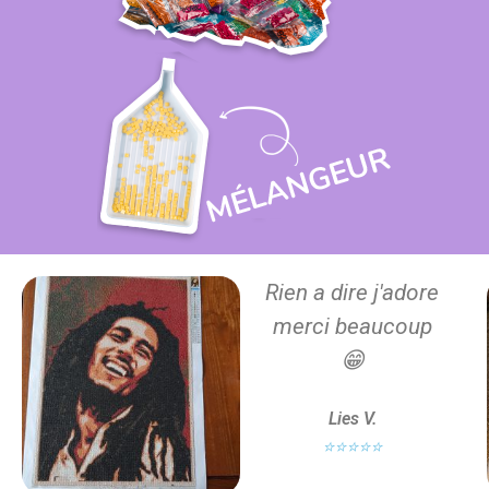
Rien a dire j'adore
merci beaucoup
😁
Lies V.
⭐⭐⭐⭐⭐