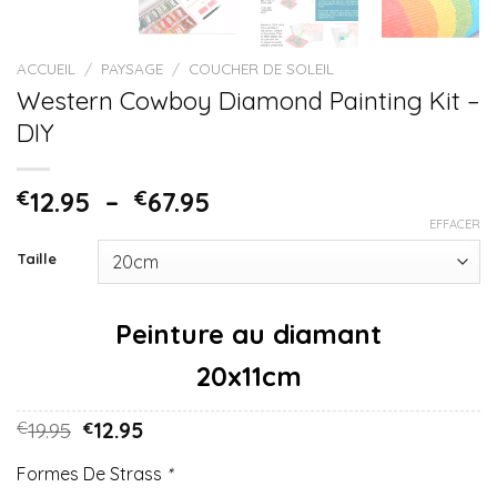
ACCUEIL
/
PAYSAGE
/
COUCHER DE SOLEIL
Western Cowboy Diamond Painting Kit –
DIY
€
12.95
–
€
67.95
EFFACER
Taille
20x11cm
19.95
12.95
€
€
Formes De Strass
*