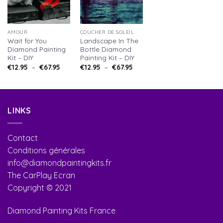
AMOUR
COUCHER DE SOLEIL
Wait for You
Landscape In The
Diamond Painting
Bottle Diamond
Kit – DIY
Painting Kit – DIY
€
12.95
–
€
67.95
€
12.95
–
€
67.95
LINKS
Contact
Conditions générales
info@diamondpaintingkits.fr
The CarPlay Ecran
Copyright © 2021
Diamond Painting Kits France