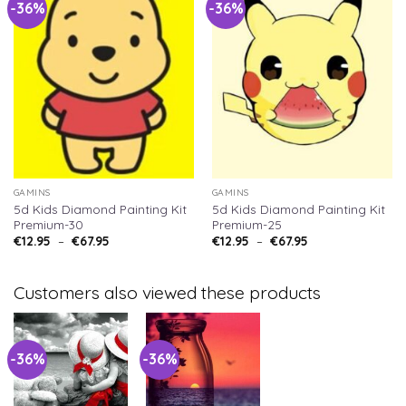
-36%
-36%
GAMINS
GAMINS
5d Kids Diamond Painting Kit
5d Kids Diamond Painting Kit
Premium-30
Premium-25
€
12.95
–
€
67.95
€
12.95
–
€
67.95
Customers also viewed these products
-36%
-36%