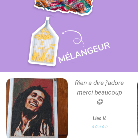
Rien a dire j'adore
merci beaucoup
😁
Lies V.
⭐⭐⭐⭐⭐