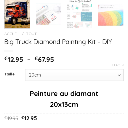
ACCUEIL
/
TOUT
Big Truck Diamond Painting Kit – DIY
€
12.95
–
€
67.95
EFFACER
Taille
20x13cm
19.95
12.95
€
€