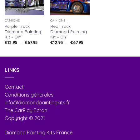
CAMIONS
CAMIONS
Purple Truck
Red Truck
Diamond Painting
Diamond Painting
Kit – DIY
Kit – DIY
€
12.95
–
€
67.95
€
12.95
–
€
67.95
LINKS
Contact
Conditions générales
info@diamondpaintingkits.fr
The CarPlay Ecran
Copyright © 2021
Diamond Painting Kits France