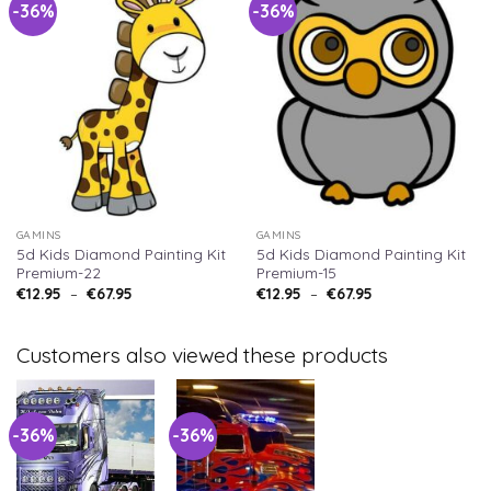
-36%
-36%
GAMINS
GAMINS
5d Kids Diamond Painting Kit
5d Kids Diamond Painting Kit
Premium-22
Premium-15
€
12.95
–
€
67.95
€
12.95
–
€
67.95
Customers also viewed these products
-36%
-36%