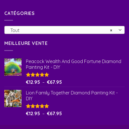
CATÉGORIES
Tout
×
MEILLEURE VENTE
Peacock Wealth And Good Fortune Diamond
Painting Kit - DIY
Note
€
12.95
5.00
–
€
67.95
sur 5
Lion Family Together Diamond Painting Kit -
DIY
Note
€
12.95
5.00
–
€
67.95
sur 5