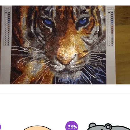
%
-36%