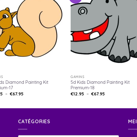
NS
GAMINS
ds Diamond Painting Kit
5d Kids Diamond Painting Kit
ium-17
Premium-18
95
–
€
67.95
€
12.95
–
€
67.95
CATÉGORIES
ME