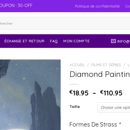
OUPON : 30-OFF
Politique de confidentialité
Co
ÉCHANGE ET RETOUR
FAQ
MON COMPTE
INFO@
ACCUEIL
/
FILMS ET SÉRIES
/
Diamond Paintin
€
18.95
–
€
110.95
Taille
Formes De Strass
*