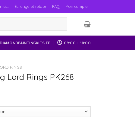
ntact
Échange et retour
FAQ
Mon compte
DIAMONDPAINTINGKITS.FR
09:00 - 18:00
LORD RINGS
g Lord Rings PK268