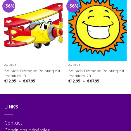
-36%
-36%
GAMINS
GAMINS
5d Kids Diamond Painting Kit
5d Kids Diamond Painting Kit
Premium-10
Premium-28
€
12.95
–
€
67.95
€
12.95
–
€
67.95
LINKS
Contact
Conditions générales