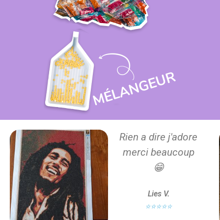
Rien a dire j'adore
merci beaucoup
😁
Lies V.
⭐⭐⭐⭐⭐