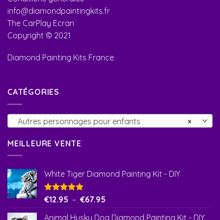
info@diamondpaintingkits.fr
The CarPlay Ecran
Copyright © 2021
Diamond Painting Kits France
CATÉGORIES
Autres personnages pour enfants
×
MEILLEURE VENTE
White Tiger Diamond Painting Kit - DIY
Note
€
12.95
5.00
–
€
67.95
sur 5
Animal Husky Dog Diamond Painting Kit - DIY