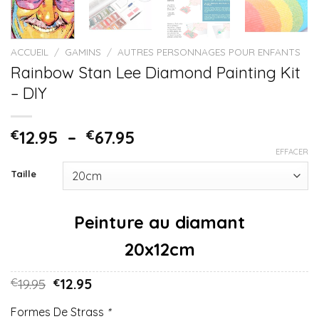
ACCUEIL
/
GAMINS
/
AUTRES PERSONNAGES POUR ENFANTS
Rainbow Stan Lee Diamond Painting Kit
– DIY
€
12.95
–
€
67.95
EFFACER
Taille
20x12cm
19.95
12.95
€
€
Formes De Strass
*